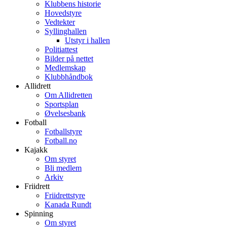
Klubbens historie
Hovedstyre
Vedtekter
Syllinghallen
Utstyr i hallen
Politiattest
Bilder på nettet
Medlemskap
Klubbhåndbok
Allidrett
Om Allidretten
Sportsplan
Øvelsesbank
Fotball
Fotballstyre
Fotball.no
Kajakk
Om styret
Bli medlem
Arkiv
Friidrett
Friidrettstyre
Kanada Rundt
Spinning
Om styret