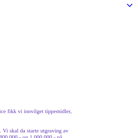
 fikk vi innvilget tippemidler,
 Vi skal da starte utgraving av
 800 000,- og 1 000 000,- på