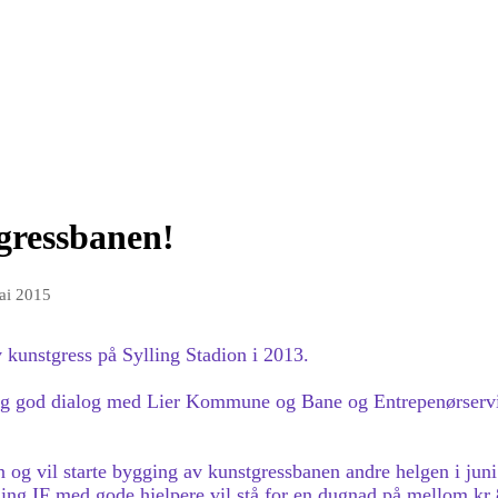
gressbanen!
ai 2015
 kunstgress på Sylling Stadion i 2013.
g god dialog med Lier Kommune og Bane og Entrepenørservice
 og vil starte bygging av kunstgressbanen andre helgen i juni.
ling IF med gode hjelpere vil stå for en dugnad på mellom kr