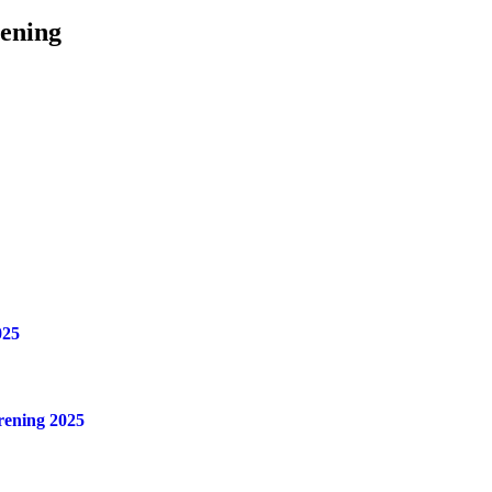
rening
025
orening 2025