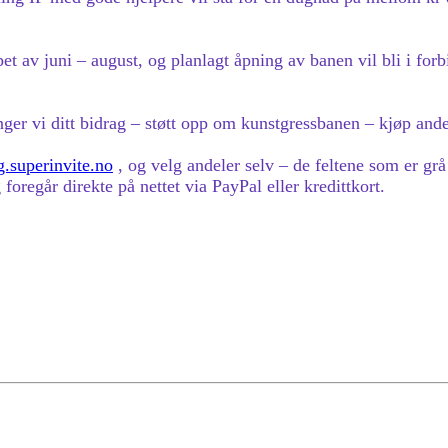
pet av juni – august, og planlagt åpning av banen vil bli i fo
nger vi ditt bidrag – støtt opp om kunstgressbanen – kjøp ande
ng.superinvite.no
, og velg andeler selv – de feltene som er grå 
g foregår direkte på nettet via PayPal eller kredittkort.