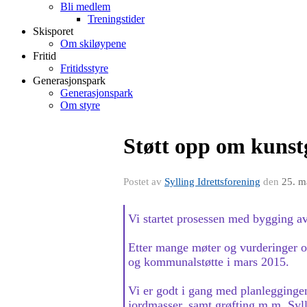
Bli medlem
Treningstider
Skisporet
Om skiløypene
Fritid
Fritidsstyre
Generasjonspark
Generasjonspark
Om styre
Støtt opp om kunst
Postet av
Sylling Idrettsforening
den
25. m
Vi startet prosessen med bygging av
Etter mange møter og vurderinger o
og kommunalstøtte i mars 2015.
Vi er godt i gang med planleggingen
jordmasser, samt grøfting m.m. Syl