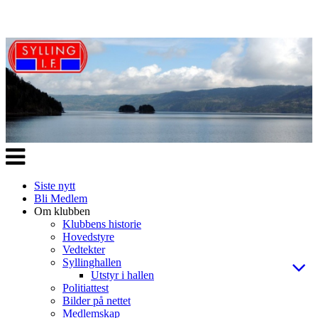
Veksle
navigasjon
Siste nytt
Bli Medlem
Om klubben
Klubbens historie
Hovedstyre
Vedtekter
Syllinghallen
Utstyr i hallen
Politiattest
Bilder på nettet
Medlemskap