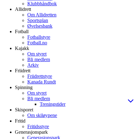
Klubbhåndbok
Allidrett
Om Allidretten
Sportsplan
Øvelsesbank
Fotball
Fotballstyre
Fotball.no
Kajakk
Om styret
Bli medlem
Arkiv
Friidrett
Friidrettstyre
Kanada Rundt
Spinning
Om styret
Bli medlem
Treningstider
Skisporet
Om skiløypene
Fritid
Fritidsstyre
Generasjonspark
Generasjonspark