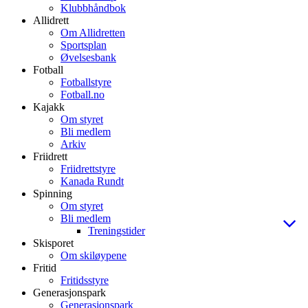
Klubbhåndbok
Allidrett
Om Allidretten
Sportsplan
Øvelsesbank
Fotball
Fotballstyre
Fotball.no
Kajakk
Om styret
Bli medlem
Arkiv
Friidrett
Friidrettstyre
Kanada Rundt
Spinning
Om styret
Bli medlem
Treningstider
Skisporet
Om skiløypene
Fritid
Fritidsstyre
Generasjonspark
Generasjonspark