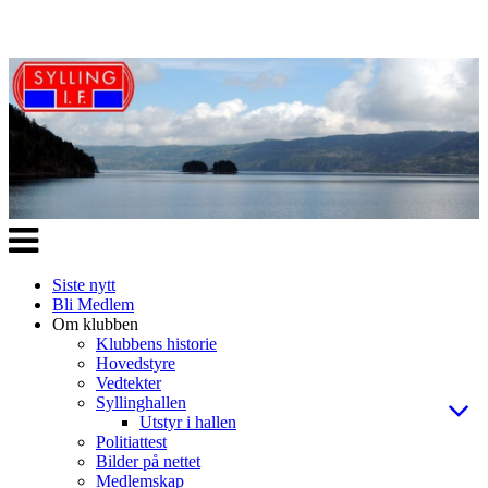
Veksle
navigasjon
Siste nytt
Bli Medlem
Om klubben
Klubbens historie
Hovedstyre
Vedtekter
Syllinghallen
Utstyr i hallen
Politiattest
Bilder på nettet
Medlemskap