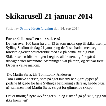
Skikarusell 21 januar 2014
Postet av
Sylling Idrettsforening
den
14. sep 2014
Første skikarusell en stor suksess!
Det var over 100 barn fra 2 til 13 år som møtte opp til skikarusell p
Sylling Stadion tirsdag 21 januar, og de fleste hadde med seg
foreldre og/eller besteforeldre med ski på beina. Veldig bra!
Skikarusellen blir arrangert i regi av allidretten, og foregår 4
tirsdager etter hverandre. Stemningen var på topp, og det var flere
løyper å velge mellom.
T.v. Martin Sæta, t.h. Tom Lollik-Andersen
Tom Lollik-Andersen, som på eget initiativ har kjørt løyper på
jordene til glede for hele Sylling's befolkning i flere år, hadde også
nå, sammen med Martin Sæta, sørget for glimrende skispor.
Det er utrolig å høre 4-5 åringer si: "Jeg elsker å gå på ski", "jeg vil
ikke hjem, jeg".