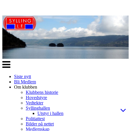
Veksle
navigasjon
Siste nytt
Bli Medlem
Om klubben
Klubbens historie
Hovedstyre
Vedtekter
Syllinghallen
Utstyr i hallen
Politiattest
Bilder på nettet
Medlemskap