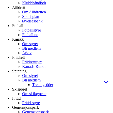
Klubbhåndbok
Allidrett
Om Allidretten
Sportsplan
Øvelsesbank
Fotball
Fotballstyre
Fotball.no
Kajakk
Om styret
Bli medlem
Arkiv
Friidrett
Friidrettstyre
Kanada Rundt
Spinning
Om styret
Bli medlem
Treningstider
Skisporet
Om skiløypene
Fritid
Fritidsstyre
Generasjonspark
Generasjonspark