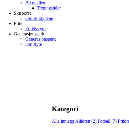
Bli medlem
Treningstider
Skisporet
Om skiløypene
Fritid
Fritidsstyre
Generasjonspark
Generasjonspark
Om styre
Kategori
Alle innlegg
Allidrett (2)
Fotball (7)
Friidr