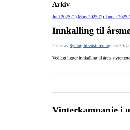
Arkiv
Juni 2025 (1)
Mars 2025 (2)
Januar 2025 
Innkalling til årsmø
Postet av
Sylling Idrettsforening
den
30. j
Vedlagt ligger innkalling til årets styremøt
Vinterkampanje i u
Postet av
Sylling Idrettsforening
den
15. n