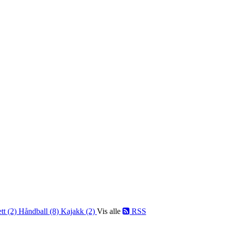
ett (2)
Håndball (8)
Kajakk (2)
Vis alle
RSS