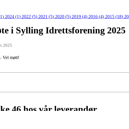
(1)
2024 (1)
2022 (5)
2021 (5)
2020 (5)
2019 (4)
2016 (4)
2015 (18)
20
te i Sylling Idrettsforening 2025
an 2025
e. Vel møtt!
ke 46 hos vår leverandør
ov 2022