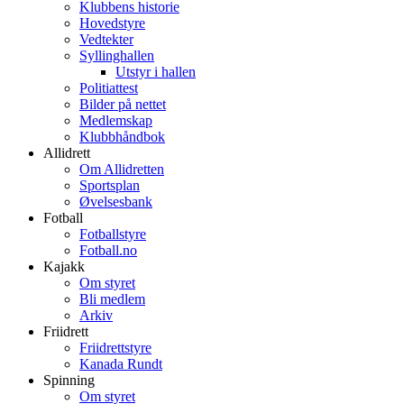
Klubbens historie
Hovedstyre
Vedtekter
Syllinghallen
Utstyr i hallen
Politiattest
Bilder på nettet
Medlemskap
Klubbhåndbok
Allidrett
Om Allidretten
Sportsplan
Øvelsesbank
Fotball
Fotballstyre
Fotball.no
Kajakk
Om styret
Bli medlem
Arkiv
Friidrett
Friidrettstyre
Kanada Rundt
Spinning
Om styret