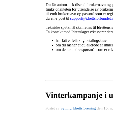
Du får automatisk tilsendt brukernavn og 
funksjonaliteten for utsendelse av brukerna
tilsendt brukernavn og passord som er regis
du en e-post til
support@idrettsforbundet.
Tekniske spørsmål skal rettes til Idrettens
Ta kontakt med Idrettslaget v/kasserer de
har fått et feilaktig betalingskrav
om du mener at du allerede er utm
om det er andre spørsmål som er relat
Vinterkampanje i u
Postet av
Sylling Idrettsforening
den
15. n