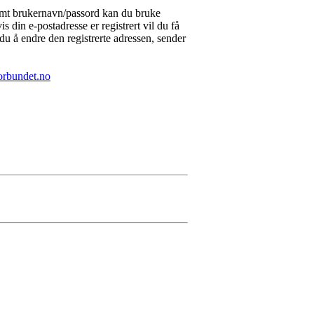
lemt brukernavn/passord kan du bruke
s din e-postadresse er registrert vil du få
du å endre den registrerte adressen, sender
orbundet.no