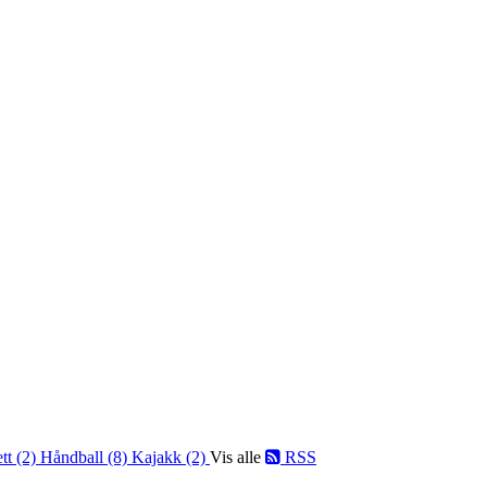
ett (2)
Håndball (8)
Kajakk (2)
Vis alle
RSS