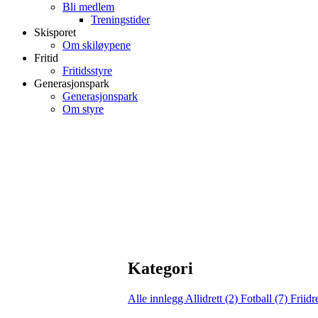
Bli medlem
Treningstider
Skisporet
Om skiløypene
Fritid
Fritidsstyre
Generasjonspark
Generasjonspark
Om styre
Kategori
Alle innlegg
Allidrett (2)
Fotball (7)
Friidr