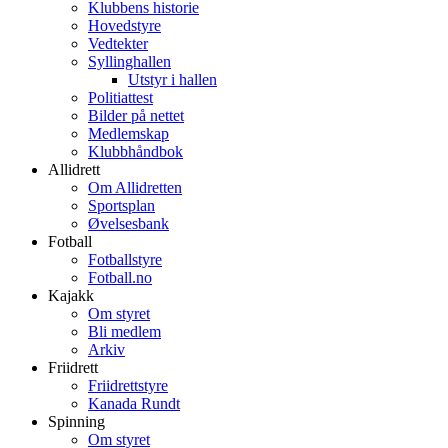
Klubbens historie
Hovedstyre
Vedtekter
Syllinghallen
Utstyr i hallen
Politiattest
Bilder på nettet
Medlemskap
Klubbhåndbok
Allidrett
Om Allidretten
Sportsplan
Øvelsesbank
Fotball
Fotballstyre
Fotball.no
Kajakk
Om styret
Bli medlem
Arkiv
Friidrett
Friidrettstyre
Kanada Rundt
Spinning
Om styret