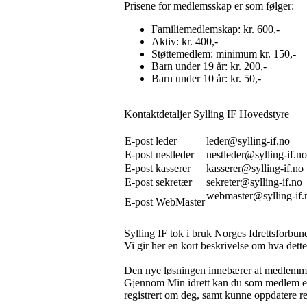
Prisene for medlemsskap er som følger:
Familiemedlemskap: kr. 600,-
Aktiv: kr. 400,-
Støttemedlem: minimum kr. 150,-
Barn under 19 år: kr. 200,-
Barn under 10 år: kr. 50,-
Kontaktdetaljer Sylling IF Hovedstyre
E-post leder
leder@sylling-if.no
E-post nestleder
nestleder@sylling-if.no
E-post kasserer
kasserer@sylling-if.no
E-post sekretær
sekreter@sylling-if.no
webmaster@sylling-if.
E-post WebMaster
Sylling IF tok i bruk Norges Idrettsforbu
Vi gir her en kort beskrivelse om hva dett
Den nye løsningen innebærer at medlemmer
Gjennom Min idrett kan du som medlem ette
registrert om deg, samt kunne oppdatere re