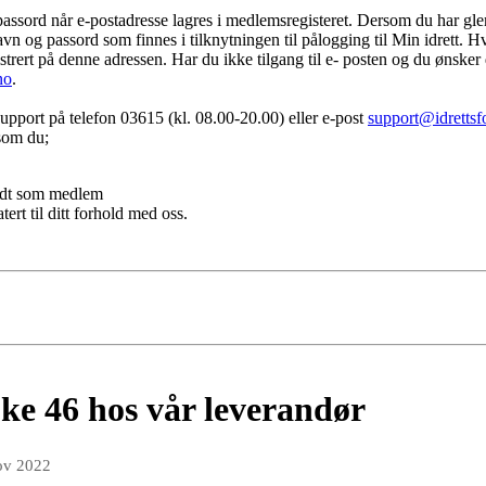
passord når e-postadresse lagres i medlemsregisteret. Dersom du har g
vn og passord som finnes i tilknytningen til pålogging til Min idrett. Hvi
trert på denne adressen. Har du ikke tilgang til e- posten og du ønsker 
no
.
 support på telefon 03615 (kl. 08.00-20.00) eller e-post
support@idrettsf
rsom du;
eldt som medlem
ert til ditt forhold med oss.
ke 46 hos vår leverandør
ov 2022