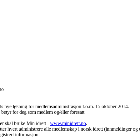
no
nds nye løsning for medlemsadministrasjon f.o.m. 15 oktober 2014.
e betyr for deg som medlem og/eller foresatt.
 skal bruke Min idrett -
www.minidrett.no
.
r hvert administrere alle medlemskap i norsk idrett (innmeldinger og 
gistrert informasjon.