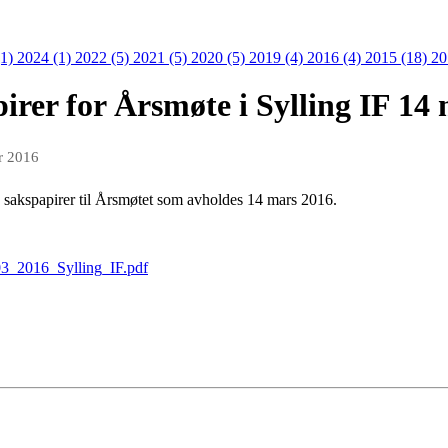
(1)
2024 (1)
2022 (5)
2021 (5)
2020 (5)
2019 (4)
2016 (4)
2015 (18)
20
pirer for Årsmøte i Sylling IF 14
r 2016
de sakspapirer til Årsmøtet som avholdes 14 mars 2016.
_03_2016_Sylling_IF.pdf