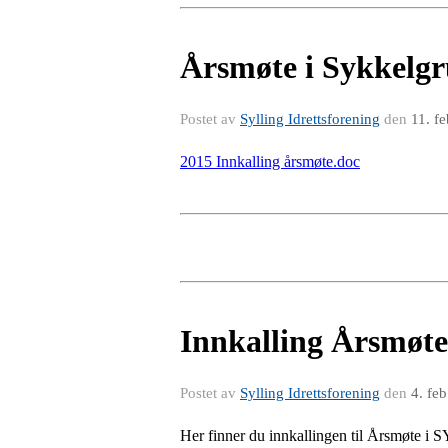
Årsmøte i Sykkelg
Postet av
Sylling Idrettsforening
den
11. f
2015 Innkalling årsmøte.doc
Innkalling Årsmøte 
Postet av
Sylling Idrettsforening
den
4. fe
Her finner du innkallingen til Årsmøte i S