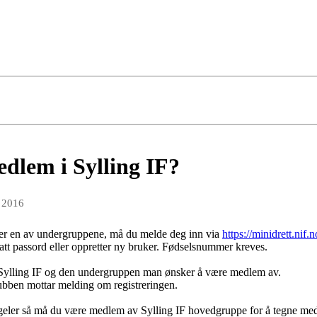
edlem i Sylling IF?
n 2016
ller en av undergruppene, må du melde deg inn via
https://minidrett.nif.n
att passord eller oppretter ny bruker. Fødselsnummer kreves.
ylling IF og den undergruppen man ønsker å være medlem av.
ubben mottar melding om registreringen.
egeler så må du være medlem av Sylling IF hovedgruppe for å tegne me