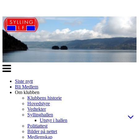
Veksle
navigasjon
Siste nytt
Bli Medlem
Om klubben
Klubbens historie
Hovedstyre
Vedtekter
Syllinghallen
Utstyr i hallen
Politiattest
Bilder på nettet
Medlemskap