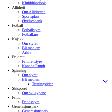
Klubbhåndbok
Allidrett
Om Allidretten
Sportsplan
Øvelsesbank
Fotball
Fotballstyre
Fotball.no
Kajakk
Om styret
Bli medlem
Arkiv
Friidrett
Friidrettstyre
Kanada Rundt
Spinning
Om styret
Bli medlem
Treningstider
Skisporet
Om skiløypene
Fritid
Fritidsstyre
Generasjonspark
Generasjonspark