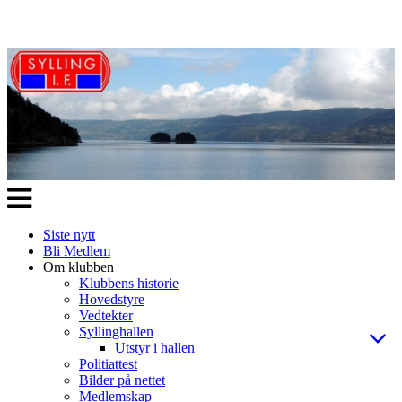
Veksle
navigasjon
Siste nytt
Bli Medlem
Om klubben
Klubbens historie
Hovedstyre
Vedtekter
Syllinghallen
Utstyr i hallen
Politiattest
Bilder på nettet
Medlemskap