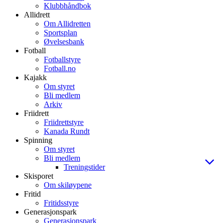
Klubbhåndbok
Allidrett
Om Allidretten
Sportsplan
Øvelsesbank
Fotball
Fotballstyre
Fotball.no
Kajakk
Om styret
Bli medlem
Arkiv
Friidrett
Friidrettstyre
Kanada Rundt
Spinning
Om styret
Bli medlem
Treningstider
Skisporet
Om skiløypene
Fritid
Fritidsstyre
Generasjonspark
Generasjonspark