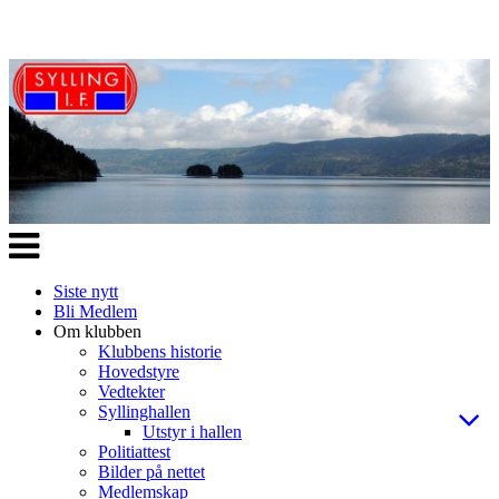
Veksle
navigasjon
Siste nytt
Bli Medlem
Om klubben
Klubbens historie
Hovedstyre
Vedtekter
Syllinghallen
Utstyr i hallen
Politiattest
Bilder på nettet
Medlemskap