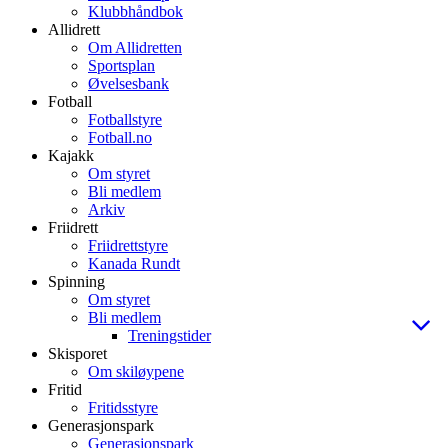
Klubbhåndbok
Allidrett
Om Allidretten
Sportsplan
Øvelsesbank
Fotball
Fotballstyre
Fotball.no
Kajakk
Om styret
Bli medlem
Arkiv
Friidrett
Friidrettstyre
Kanada Rundt
Spinning
Om styret
Bli medlem
Treningstider
Skisporet
Om skiløypene
Fritid
Fritidsstyre
Generasjonspark
Generasjonspark