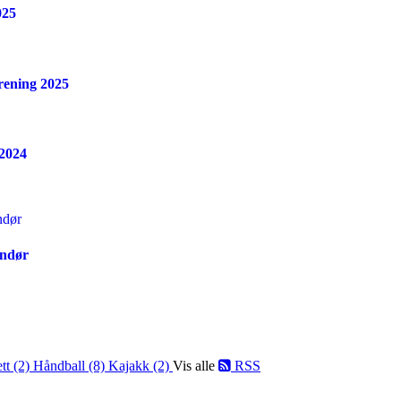
025
orening 2025
 2024
andør
ett (2)
Håndball (8)
Kajakk (2)
Vis alle
RSS