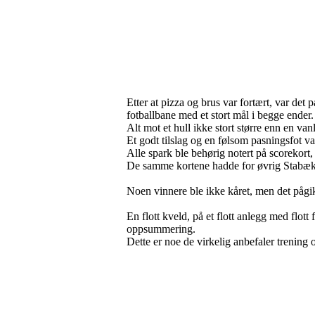
Etter at pizza og brus var fortært, var det 
fotballbane med et stort mål i begge ender.
Alt mot et hull ikke stort større enn en vanl
Et godt tilslag og en følsom pasningsfot va
Alle spark ble behørig notert på scorekort,
De samme kortene hadde for øvrig Stabæks 
Noen vinnere ble ikke kåret, men det pågi
En flott kveld, på et flott anlegg med flo
oppsummering.
Dette er noe de virkelig anbefaler trening 