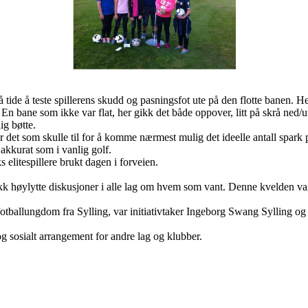
på tide å teste spillerens skudd og pasningsfot ute på den flotte banen. H
 En bane som ikke var flat, her gikk det både oppover, litt på skrå ned/u
ig bøtte.
r det som skulle til for å komme nærmest mulig det ideelle antall spark p
 akkurat som i vanlig golf.
elitespillere brukt dagen i forveien.
kk høylytte diskusjoner i alle lag om hvem som vant. Denne kvelden van
tt fotballungdom fra Sylling, var initiativtaker Ingeborg Swang Sylling 
og sosialt arrangement for andre lag og klubber.