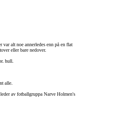
er var alt noe annerledes enn på en flat
tover eller bare nedover.
r. hull.
t alle.
og leder av fotballgruppa Narve Holmen's