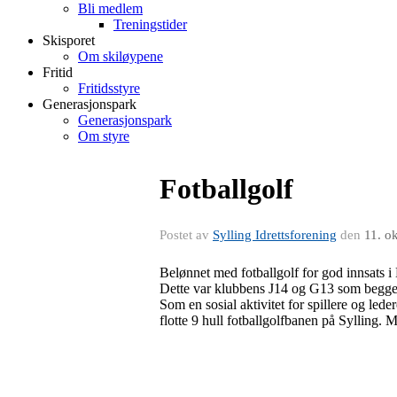
Bli medlem
Treningstider
Skisporet
Om skiløypene
Fritid
Fritidsstyre
Generasjonspark
Generasjonspark
Om styre
Fotballgolf
Postet av
Sylling Idrettsforening
den
11. o
Belønnet med fotballgolf for god innsats i
Dette var klubbens J14 og G13 som begge 
Som en sosial aktivitet for spillere og le
flotte 9 hull fotballgolfbanen på Sylling. M