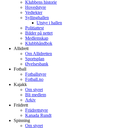
Klubbens historie
Hovedstyre
Vedtekter
Syllinghallen
Utstyr i hallen
Politiattest
Bilder på nettet
Medlemskap
Klubbhåndbok
Allidrett
Om Allidretten
Sportsplan
Øvelsesbank
Fotball
Fotballstyre
Fotball.no
Kajakk
Om styret
Bli medlem
Arkiv
Friidrett
Friidrettstyre
Kanada Rundt
Spinning
Om styret