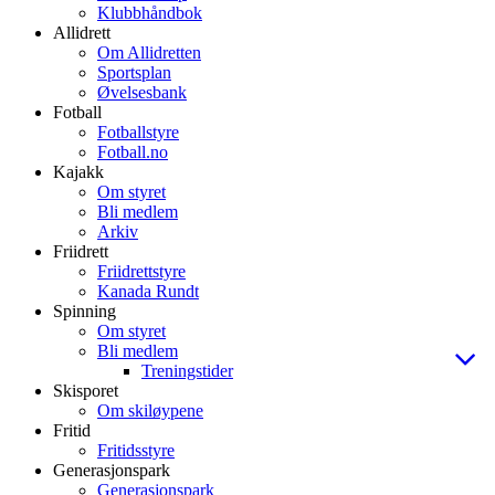
Klubbhåndbok
Allidrett
Om Allidretten
Sportsplan
Øvelsesbank
Fotball
Fotballstyre
Fotball.no
Kajakk
Om styret
Bli medlem
Arkiv
Friidrett
Friidrettstyre
Kanada Rundt
Spinning
Om styret
Bli medlem
Treningstider
Skisporet
Om skiløypene
Fritid
Fritidsstyre
Generasjonspark
Generasjonspark