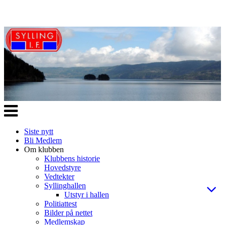
Veksle
navigasjon
Siste nytt
Bli Medlem
Om klubben
Klubbens historie
Hovedstyre
Vedtekter
Syllinghallen
Utstyr i hallen
Politiattest
Bilder på nettet
Medlemskap