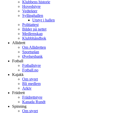
Klubbens historie
Hovedstyre
Vedtekter
Syllinghallen
Utstyr i hallen
Politiattest
Bilder på nettet
Medlemskap
Klubbhåndbok
Allidrett
Om Allidretten
Sportsplan
Øvelsesbank
Fotball
Fotballstyre
Fotball.no
Kajakk
Om styret
Bli medlem
Arkiv
Friidrett
Friidrettstyre
Kanada Rundt
Spinning
Om styret