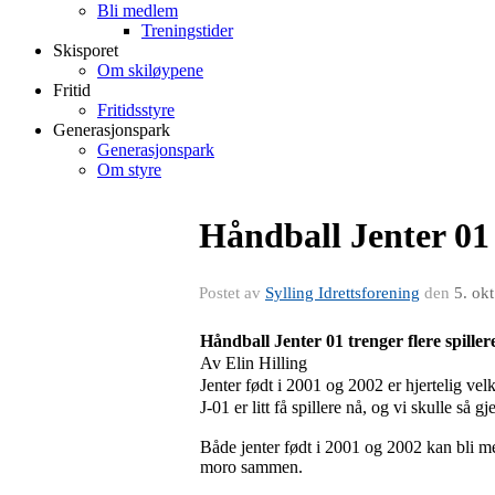
Bli medlem
Treningstider
Skisporet
Om skiløypene
Fritid
Fritidsstyre
Generasjonspark
Generasjonspark
Om styre
Håndball Jenter 01 t
Postet av
Sylling Idrettsforening
den
5. ok
Håndball Jenter 01 trenger flere spiller
Av Elin Hilling
Jenter født i 2001 og 2002 er hjertelig ve
J-01 er litt få spillere nå, og vi skulle så g
Både jenter født i 2001 og 2002 kan bli m
moro sammen.