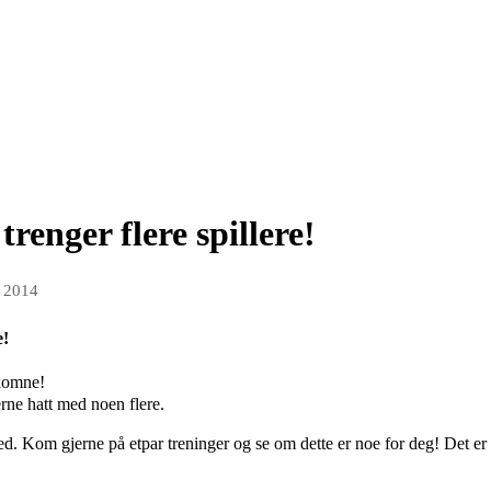
renger flere spillere!
t 2014
e!
lkomne!
jerne hatt med noen flere.
ed. Kom gjerne på etpar treninger og se om dette er noe for deg! Det e