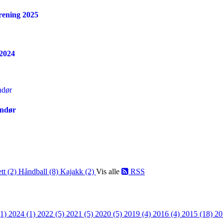
orening 2025
 2024
andør
ett (2)
Håndball (8)
Kajakk (2)
Vis alle
RSS
(1)
2024 (1)
2022 (5)
2021 (5)
2020 (5)
2019 (4)
2016 (4)
2015 (18)
20