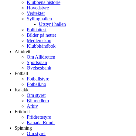
Klubbens historie
Hovedstyre
Vedtekter
Syllinghallen
Utstyr i hallen
Politiattest
Bilder på nettet
Medlemskap
Klubbhåndbok
Allidrett
Om Allidretten
Sportsplan
Øvelsesbank
Fotball
Fotballstyre
Fotball.no
Kajakk
Om styret
Bli medlem
Arkiv
Friidrett
Friidrettstyre
Kanada Rundt
Spinning
Om styret