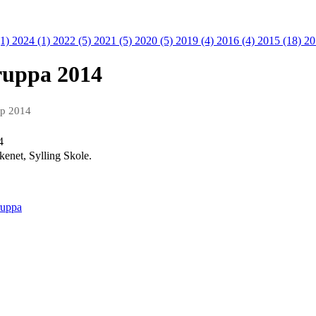
(1)
2024 (1)
2022 (5)
2021 (5)
2020 (5)
2019 (4)
2016 (4)
2015 (18)
20
ruppa 2014
ep 2014
4
enet, Sylling Skole.
ruppa