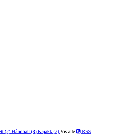
ett (2)
Håndball (8)
Kajakk (2)
Vis alle
RSS