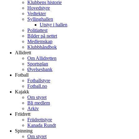
Klubbens historie
Hovedstyre
Vedtekter
Syllinghallen
Utstyr i hallen
Politiattest
Bilder på nettet
Medlemskap
Klubbhåndbok
Allidrett
Om Allidretten
Sportsplan
Øvelsesbank
Fotball
Fotballstyre
Fotball.no
Kajakk
Om styret
Bli medlem
Arkiv
Friidrett
Friidrettstyre
Kanada Rundt
Spinning
Om styret