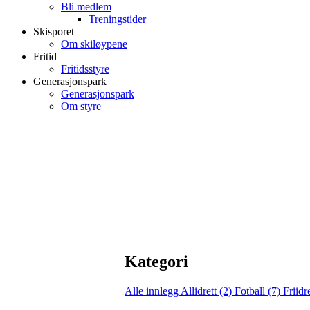
Bli medlem
Treningstider
Skisporet
Om skiløypene
Fritid
Fritidsstyre
Generasjonspark
Generasjonspark
Om styre
Kategori
Alle innlegg
Allidrett (2)
Fotball (7)
Friidr