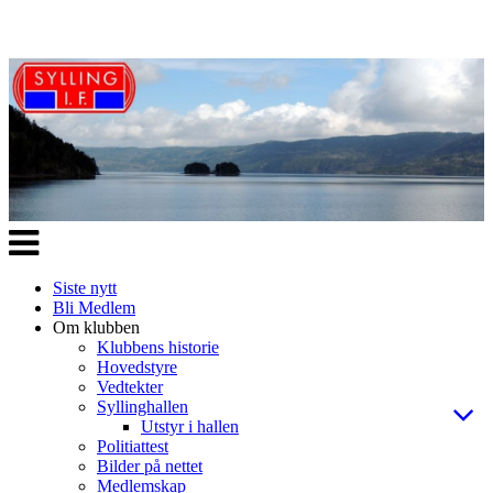
Veksle
navigasjon
Siste nytt
Bli Medlem
Om klubben
Klubbens historie
Hovedstyre
Vedtekter
Syllinghallen
Utstyr i hallen
Politiattest
Bilder på nettet
Medlemskap