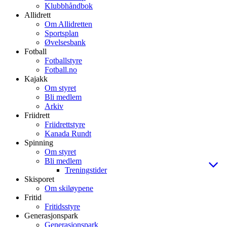
Klubbhåndbok
Allidrett
Om Allidretten
Sportsplan
Øvelsesbank
Fotball
Fotballstyre
Fotball.no
Kajakk
Om styret
Bli medlem
Arkiv
Friidrett
Friidrettstyre
Kanada Rundt
Spinning
Om styret
Bli medlem
Treningstider
Skisporet
Om skiløypene
Fritid
Fritidsstyre
Generasjonspark
Generasjonspark