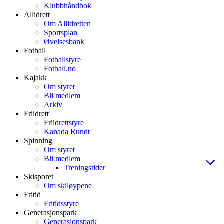
Klubbhåndbok
Allidrett
Om Allidretten
Sportsplan
Øvelsesbank
Fotball
Fotballstyre
Fotball.no
Kajakk
Om styret
Bli medlem
Arkiv
Friidrett
Friidrettstyre
Kanada Rundt
Spinning
Om styret
Bli medlem
Treningstider
Skisporet
Om skiløypene
Fritid
Fritidsstyre
Generasjonspark
Generasjonspark