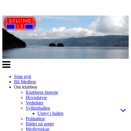
Veksle
navigasjon
Siste nytt
Bli Medlem
Om klubben
Klubbens historie
Hovedstyre
Vedtekter
Syllinghallen
Utstyr i hallen
Politiattest
Bilder på nettet
Medlemskap