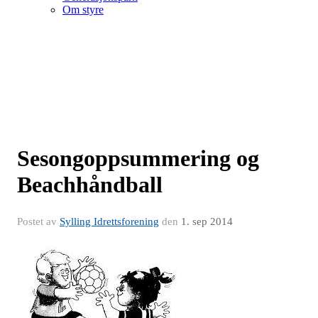
Om styre
Sesongoppsummering og
Beachhåndball
Postet av
Sylling Idrettsforening
den
1. sep 2014