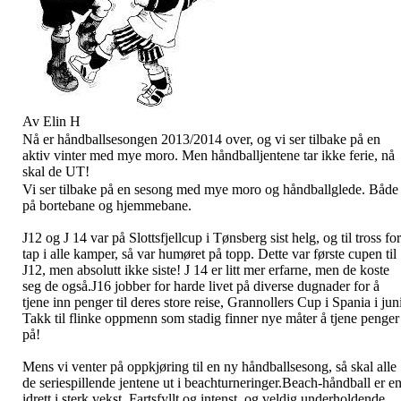
Av Elin H
Nå er håndballsesongen 2013/2014 over, og vi ser tilbake på en
aktiv vinter med mye moro. Men håndballjentene tar ikke ferie, nå
skal de UT!
Vi ser tilbake på en sesong med mye moro og håndballglede. Både
på bortebane og hjemmebane.
J12 og J 14 var på Slottsfjellcup i Tønsberg sist helg, og til tross for
tap i alle kamper, så var humøret på topp. Dette var første cupen til
J12, men absolutt ikke siste! J 14 er litt mer erfarne, men de koste
seg de også.J16 jobber for harde livet på diverse dugnader for å
tjene inn penger til deres store reise, Grannollers Cup i Spania i jun
Takk til flinke oppmenn som stadig finner nye måter å tjene penger
på!
Mens vi venter på oppkjøring til en ny håndballsesong, så skal alle
de seriespillende jentene ut i beachturneringer.Beach-håndball er e
idrett i sterk vekst. Fartsfyllt og intenst, og veldig underholdende.