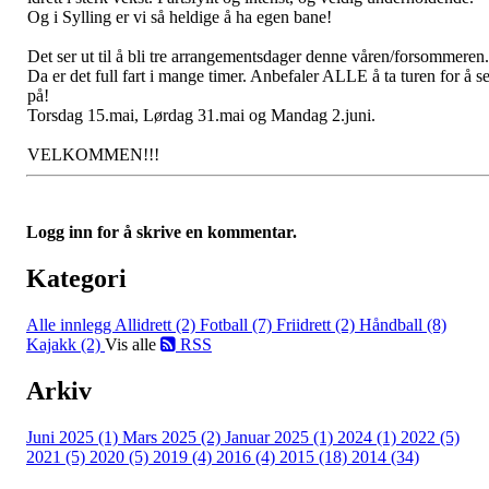
Og i Sylling er vi så heldige å ha egen bane!
Det ser ut til å bli tre arrangementsdager denne våren/forsommeren.
Da er det full fart i mange timer. Anbefaler ALLE å ta turen for å s
på!
Torsdag 15.mai, Lørdag 31.mai og Mandag 2.juni.
VELKOMMEN!!!
Logg inn for å skrive en kommentar.
Kategori
Alle innlegg
Allidrett (2)
Fotball (7)
Friidrett (2)
Håndball (8)
Kajakk (2)
Vis alle
RSS
Arkiv
Juni 2025 (1)
Mars 2025 (2)
Januar 2025 (1)
2024 (1)
2022 (5)
2021 (5)
2020 (5)
2019 (4)
2016 (4)
2015 (18)
2014 (34)