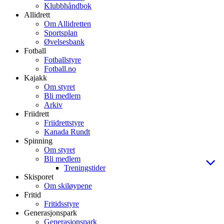
Klubbhåndbok
Allidrett
Om Allidretten
Sportsplan
Øvelsesbank
Fotball
Fotballstyre
Fotball.no
Kajakk
Om styret
Bli medlem
Arkiv
Friidrett
Friidrettstyre
Kanada Rundt
Spinning
Om styret
Bli medlem
Treningstider
Skisporet
Om skiløypene
Fritid
Fritidsstyre
Generasjonspark
Generasjonspark