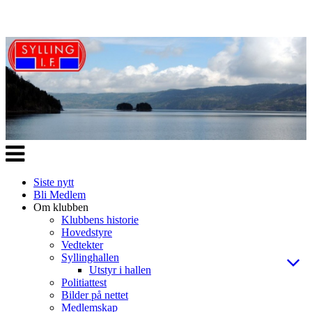
Veksle
navigasjon
Siste nytt
Bli Medlem
Om klubben
Klubbens historie
Hovedstyre
Vedtekter
Syllinghallen
Utstyr i hallen
Politiattest
Bilder på nettet
Medlemskap