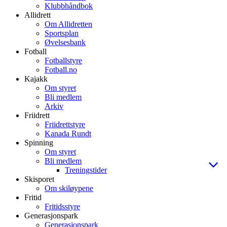
Klubbhåndbok
Allidrett
Om Allidretten
Sportsplan
Øvelsesbank
Fotball
Fotballstyre
Fotball.no
Kajakk
Om styret
Bli medlem
Arkiv
Friidrett
Friidrettstyre
Kanada Rundt
Spinning
Om styret
Bli medlem
Treningstider
Skisporet
Om skiløypene
Fritid
Fritidsstyre
Generasjonspark
Generasjonspark