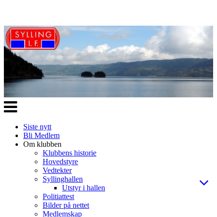
Veksle
navigasjon
Siste nytt
Bli Medlem
Om klubben
Klubbens historie
Hovedstyre
Vedtekter
Syllinghallen
Utstyr i hallen
Politiattest
Bilder på nettet
Medlemskap