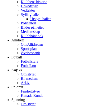
Klubbens historie
Hovedstyre
Vedtekter
Syllinghallen
Utstyr i hallen
Politiattest
Bilder på nettet
Medlemskap
Klubbhåndbok
Allidrett
Om Allidretten
Sportsplan
Øvelsesbank
Fotball
Fotballstyre
Fotball.no
Kajakk
Om styret
Bli medlem
Arkiv
Friidrett
Friidrettstyre
Kanada Rundt
Spinning
Om styret