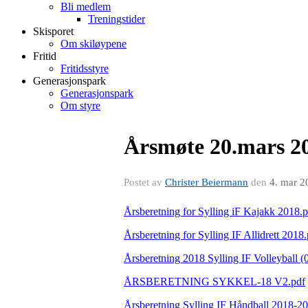
Bli medlem
Treningstider
Skisporet
Om skiløypene
Fritid
Fritidsstyre
Generasjonspark
Generasjonspark
Om styre
Årsmøte 20.mars 2
Postet av
Christer Beiermann
den
4. mar 2
Årsberetning for Sylling iF Kajakk 2018.p
Årsberetning for Sylling IF Allidrett 2018
Årsberetning 2018 Sylling IF Volleyball (
ÅRSBERETNING SYKKEL-18 V2.pdf
Årsberetning Sylling IF Håndball 2018-2