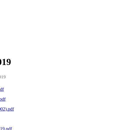
019
019
df
.pdf
002).pdf
019.pdf