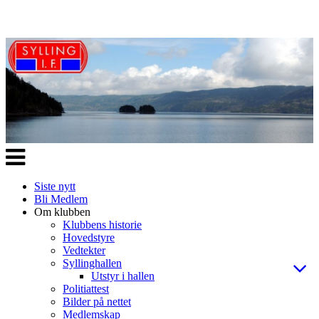
Veksle
navigasjon
Siste nytt
Bli Medlem
Om klubben
Klubbens historie
Hovedstyre
Vedtekter
Syllinghallen
Utstyr i hallen
Politiattest
Bilder på nettet
Medlemskap