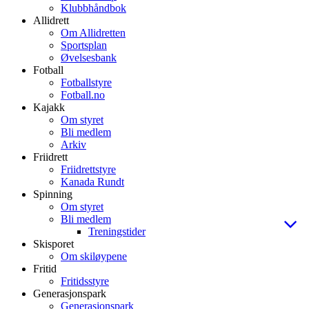
Klubbhåndbok
Allidrett
Om Allidretten
Sportsplan
Øvelsesbank
Fotball
Fotballstyre
Fotball.no
Kajakk
Om styret
Bli medlem
Arkiv
Friidrett
Friidrettstyre
Kanada Rundt
Spinning
Om styret
Bli medlem
Treningstider
Skisporet
Om skiløypene
Fritid
Fritidsstyre
Generasjonspark
Generasjonspark