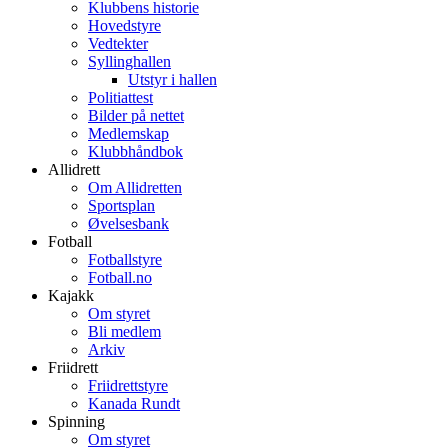
Klubbens historie
Hovedstyre
Vedtekter
Syllinghallen
Utstyr i hallen
Politiattest
Bilder på nettet
Medlemskap
Klubbhåndbok
Allidrett
Om Allidretten
Sportsplan
Øvelsesbank
Fotball
Fotballstyre
Fotball.no
Kajakk
Om styret
Bli medlem
Arkiv
Friidrett
Friidrettstyre
Kanada Rundt
Spinning
Om styret