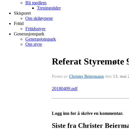
Bli medlem
Treningstider
Skisporet
Om skiløypene
Fritid
Fritidsstyre
Generasjonspark
Generasjonspark
Om styre
Referat Styremøte 9
Postet av
Christer Beiermann
den
13. mai 
20180409.pdf
Logg inn for å skrive en kommentar.
Siste fra Christer Beierm