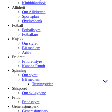
Klubbhåndbok
Allidrett
Om Allidretten
Sportsplan
Øvelsesbank
Fotball
Fotballstyre
Fotball.no
Kajakk
Om styret
Bli medlem
Arkiv
Friidrett
Friidrettstyre
Kanada Rundt
Spinning
Om styret
Bli medlem
Treningstider
Skisporet
Om skiløypene
Fritid
Fritidsstyre
Generasjonspark
Generasjonspark