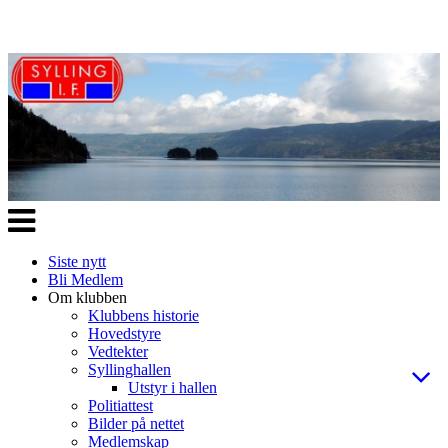
Veksle
navigasjon
Siste nytt
Bli Medlem
Om klubben
Klubbens historie
Hovedstyre
Vedtekter
Syllinghallen
Utstyr i hallen
Politiattest
Bilder på nettet
Medlemskap