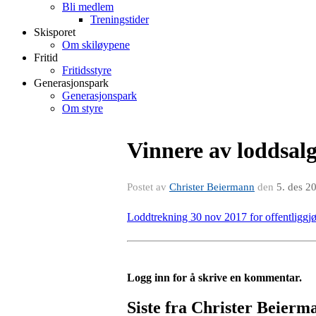
Bli medlem
Treningstider
Skisporet
Om skiløypene
Fritid
Fritidsstyre
Generasjonspark
Generasjonspark
Om styre
Vinnere av loddsalg
Postet av
Christer Beiermann
den
5. des 2
Loddtrekning 30 nov 2017 for offentliggjø
Logg inn for å skrive en kommentar.
Siste fra Christer Beierm