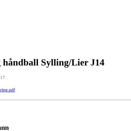
 håndball Sylling/Lier J14
017
ring.pdf
ann