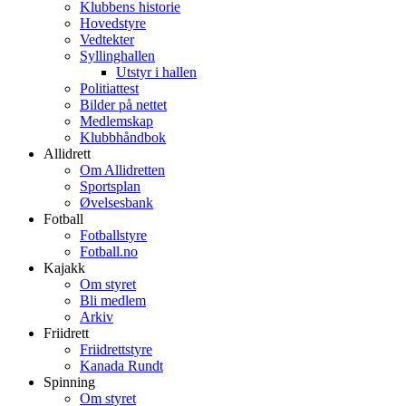
Klubbens historie
Hovedstyre
Vedtekter
Syllinghallen
Utstyr i hallen
Politiattest
Bilder på nettet
Medlemskap
Klubbhåndbok
Allidrett
Om Allidretten
Sportsplan
Øvelsesbank
Fotball
Fotballstyre
Fotball.no
Kajakk
Om styret
Bli medlem
Arkiv
Friidrett
Friidrettstyre
Kanada Rundt
Spinning
Om styret