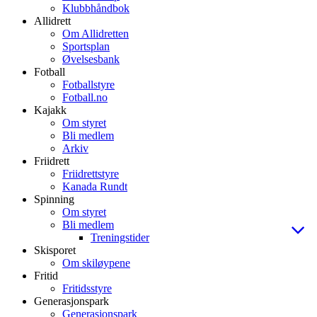
Klubbhåndbok
Allidrett
Om Allidretten
Sportsplan
Øvelsesbank
Fotball
Fotballstyre
Fotball.no
Kajakk
Om styret
Bli medlem
Arkiv
Friidrett
Friidrettstyre
Kanada Rundt
Spinning
Om styret
Bli medlem
Treningstider
Skisporet
Om skiløypene
Fritid
Fritidsstyre
Generasjonspark
Generasjonspark