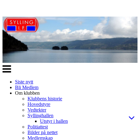
Veksle
navigasjon
Siste nytt
Bli Medlem
Om klubben
Klubbens historie
Hovedstyre
Vedtekter
Syllinghallen
Utstyr i hallen
Politiattest
Bilder på nettet
Medlemskap