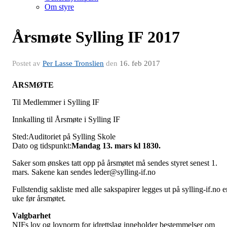
Om styre
Årsmøte Sylling IF 2017
Postet av
Per Lasse Tronslien
den
16. feb 2017
ÅRSMØTE
Til Medlemmer i Sylling IF
Innkalling til Årsmøte i Sylling IF
Sted:Auditoriet på Sylling Skole
Dato og tidspunkt:
Mandag 13. mars kl 1830.
Saker som ønskes tatt opp på årsmøtet må sendes styret senest 1.
mars
.
Sakene kan sendes leder@sylling-if.no
Fullstendig sakliste med alle sakspapirer legges ut på sylling-if.no e
uke før årsmøtet
.
Valgbarhet
NIFs lov og lovnorm for idrettslag inneholder bestemmelser om