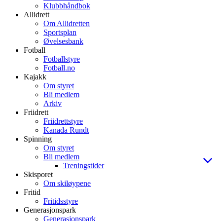
Klubbhåndbok
Allidrett
Om Allidretten
Sportsplan
Øvelsesbank
Fotball
Fotballstyre
Fotball.no
Kajakk
Om styret
Bli medlem
Arkiv
Friidrett
Friidrettstyre
Kanada Rundt
Spinning
Om styret
Bli medlem
Treningstider
Skisporet
Om skiløypene
Fritid
Fritidsstyre
Generasjonspark
Generasjonspark