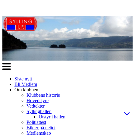
Veksle
navigasjon
Siste nytt
Bli Medlem
Om klubben
Klubbens historie
Hovedstyre
Vedtekter
Syllinghallen
Utstyr i hallen
Politiattest
Bilder på nettet
Medlemskap