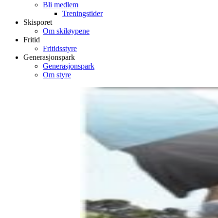
Bli medlem
Treningstider
Skisporet
Om skiløypene
Fritid
Fritidsstyre
Generasjonspark
Generasjonspark
Om styre