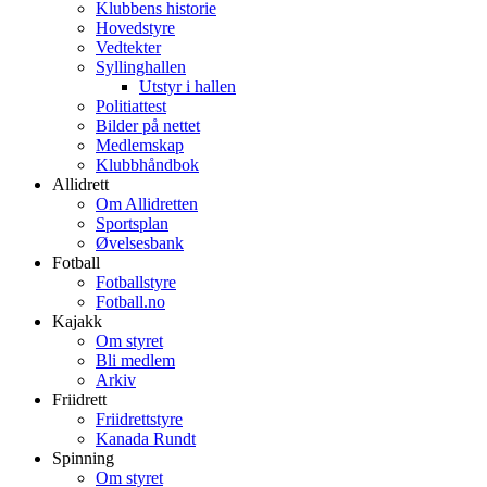
Klubbens historie
Hovedstyre
Vedtekter
Syllinghallen
Utstyr i hallen
Politiattest
Bilder på nettet
Medlemskap
Klubbhåndbok
Allidrett
Om Allidretten
Sportsplan
Øvelsesbank
Fotball
Fotballstyre
Fotball.no
Kajakk
Om styret
Bli medlem
Arkiv
Friidrett
Friidrettstyre
Kanada Rundt
Spinning
Om styret