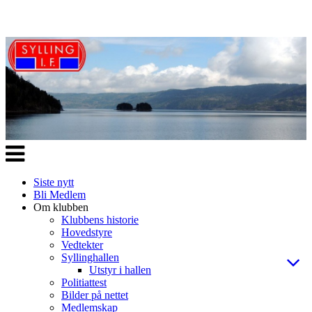
Veksle
navigasjon
Siste nytt
Bli Medlem
Om klubben
Klubbens historie
Hovedstyre
Vedtekter
Syllinghallen
Utstyr i hallen
Politiattest
Bilder på nettet
Medlemskap