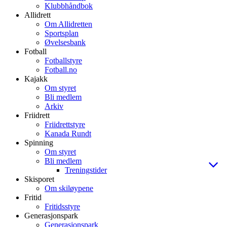
Klubbhåndbok
Allidrett
Om Allidretten
Sportsplan
Øvelsesbank
Fotball
Fotballstyre
Fotball.no
Kajakk
Om styret
Bli medlem
Arkiv
Friidrett
Friidrettstyre
Kanada Rundt
Spinning
Om styret
Bli medlem
Treningstider
Skisporet
Om skiløypene
Fritid
Fritidsstyre
Generasjonspark
Generasjonspark