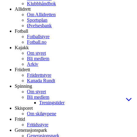
Klubbhåndbok
Allidrett
Om Allidretten
Sportsplan
Øvelsesbank
Fotball
Fotballstyre
Fotball.no
Kajakk
Om styret
Bli medlem
Arkiv
Friidrett
Friidrettstyre
Kanada Rundt
Spinning
Om styret
Bli medlem
Treningstider
Skisporet
Om skiløypene
Fritid
Fritidsstyre
Generasjonspark
Generasjonspark