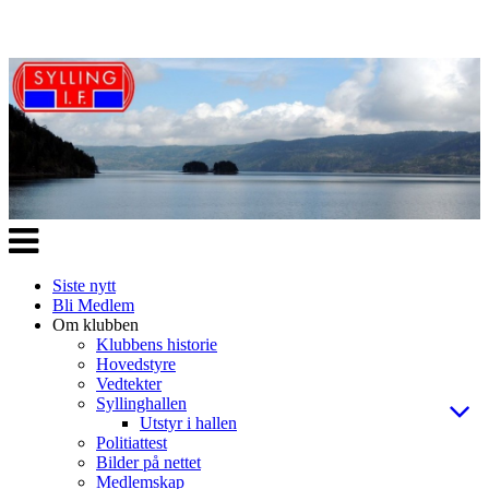
Veksle
navigasjon
Siste nytt
Bli Medlem
Om klubben
Klubbens historie
Hovedstyre
Vedtekter
Syllinghallen
Utstyr i hallen
Politiattest
Bilder på nettet
Medlemskap