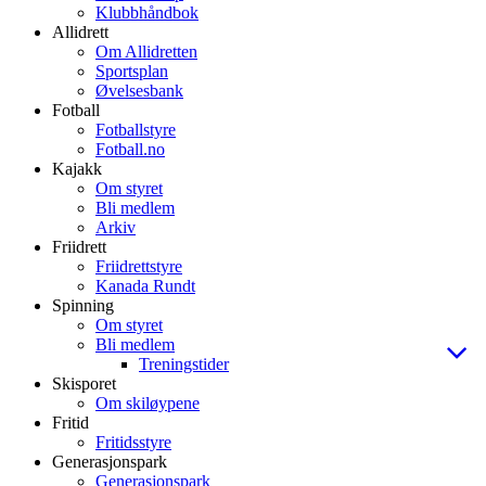
Klubbhåndbok
Allidrett
Om Allidretten
Sportsplan
Øvelsesbank
Fotball
Fotballstyre
Fotball.no
Kajakk
Om styret
Bli medlem
Arkiv
Friidrett
Friidrettstyre
Kanada Rundt
Spinning
Om styret
Bli medlem
Treningstider
Skisporet
Om skiløypene
Fritid
Fritidsstyre
Generasjonspark
Generasjonspark