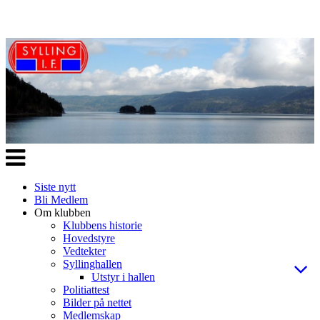
Veksle
navigasjon
Siste nytt
Bli Medlem
Om klubben
Klubbens historie
Hovedstyre
Vedtekter
Syllinghallen
Utstyr i hallen
Politiattest
Bilder på nettet
Medlemskap