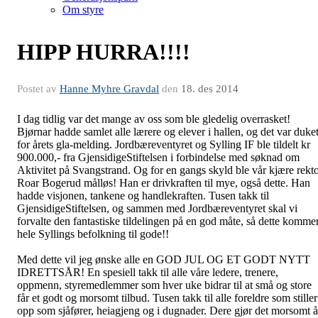
Om styre
HIPP HURRA!!!!
Postet av
Hanne Myhre Gravdal
den
18. des 2014
I dag tidlig var det mange av oss som ble gledelig overrasket!
Bjørnar hadde samlet alle lærere og elever i hallen, og det var duke
for årets gla-melding. Jordbæreventyret og Sylling IF ble tildelt kr
900.000,- fra GjensidigeStiftelsen i forbindelse med søknad om
Aktivitet på Svangstrand. Og for en gangs skyld ble vår kjære rekt
Roar Bogerud målløs! Han er drivkraften til mye, også dette. Han
hadde visjonen, tankene og handlekraften. Tusen takk til
GjensidigeStiftelsen, og sammen med Jordbæreventyret skal vi
forvalte den fantastiske tildelingen på en god måte, så dette komme
hele Syllings befolkning til gode!!
Med dette vil jeg ønske alle en GOD JUL OG ET GODT NYTT
IDRETTSÅR! En spesiell takk til alle våre ledere, trenere,
oppmenn, styremedlemmer som hver uke bidrar til at små og store
får et godt og morsomt tilbud. Tusen takk til alle foreldre som stiller
opp som sjåfører, heiagjeng og i dugnader. Dere gjør det morsomt å