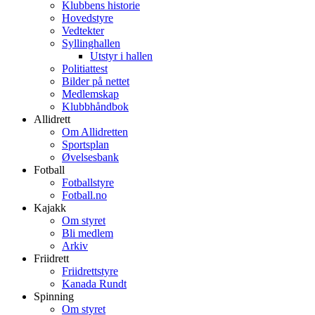
Klubbens historie
Hovedstyre
Vedtekter
Syllinghallen
Utstyr i hallen
Politiattest
Bilder på nettet
Medlemskap
Klubbhåndbok
Allidrett
Om Allidretten
Sportsplan
Øvelsesbank
Fotball
Fotballstyre
Fotball.no
Kajakk
Om styret
Bli medlem
Arkiv
Friidrett
Friidrettstyre
Kanada Rundt
Spinning
Om styret