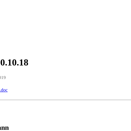
0.10.18
019
.doc
ann