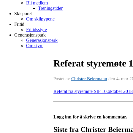
Bli medlem
Treningstider
Skisporet
Om skiløypene
Fritid
Fritidsstyre
Generasjonspark
Generasjonspark
Om styre
Referat styremøte 1
Postet av
Christer Beiermann
den
4. mar 2
Referat fra styremøte SIF 10.oktober 2018
Logg inn for å skrive en kommentar.
Siste fra Christer Beierm