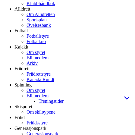
Klubbhåndbok
Allidrett
Om Allidretten
Sportsplan
Øvelsesbank
Fotball
Fotballstyre
Fotball.no
Kajakk
Om styret
Bli medlem
Arkiv
Friidrett
Friidrettstyre
Kanada Rundt
Spinning
Om styret
Bli medlem
Treningstider
Skisporet
Om skiløypene
Fritid
Fritidsstyre
Generasjonspark
Generasjonspark