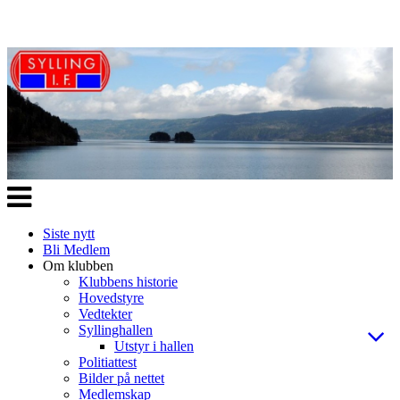
Veksle
navigasjon
Siste nytt
Bli Medlem
Om klubben
Klubbens historie
Hovedstyre
Vedtekter
Syllinghallen
Utstyr i hallen
Politiattest
Bilder på nettet
Medlemskap