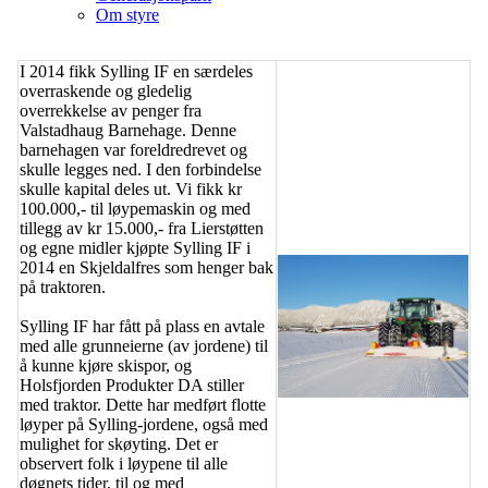
Om styre
I 2014 fikk Sylling IF en særdeles
overraskende og gledelig
overrekkelse av penger fra
Valstadhaug Barnehage. Denne
barnehagen var foreldredrevet og
skulle legges ned. I den forbindelse
skulle kapital deles ut. Vi fikk kr
100.000,- til løypemaskin og med
tillegg av kr 15.000,- fra Lierstøtten
og egne midler kjøpte Sylling IF i
2014 en Skjeldalfres som henger bak
på traktoren.
Sylling IF har fått på plass en avtale
med alle grunneierne (av jordene) til
å kunne kjøre skispor, og
Holsfjorden Produkter DA stiller
med traktor. Dette har medført flotte
løyper på Sylling-jordene, også med
mulighet for skøyting. Det er
observert folk i løypene til alle
døgnets tider, til og med