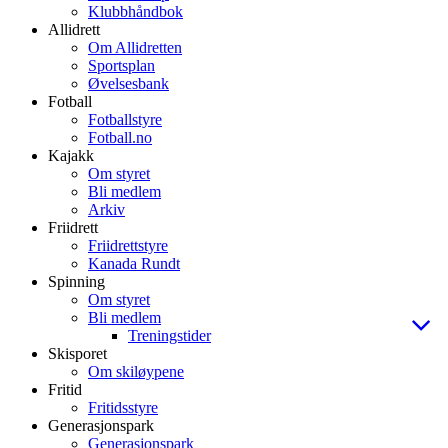
Klubbhåndbok
Allidrett
Om Allidretten
Sportsplan
Øvelsesbank
Fotball
Fotballstyre
Fotball.no
Kajakk
Om styret
Bli medlem
Arkiv
Friidrett
Friidrettstyre
Kanada Rundt
Spinning
Om styret
Bli medlem
Treningstider
Skisporet
Om skiløypene
Fritid
Fritidsstyre
Generasjonspark
Generasjonspark