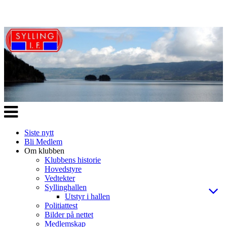
Veksle
navigasjon
Siste nytt
Bli Medlem
Om klubben
Klubbens historie
Hovedstyre
Vedtekter
Syllinghallen
Utstyr i hallen
Politiattest
Bilder på nettet
Medlemskap