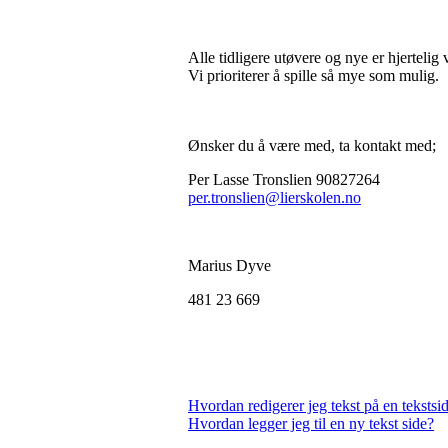
Alle tidligere utøvere og nye er hjertelig 
Vi prioriterer å spille så mye som mulig.
Ønsker du å være med, ta kontakt med;
Per Lasse Tronslien 90827264
per.tronslien@lierskolen.no
Marius Dyve
481 23 669
Hvordan redigerer jeg tekst på en tekstsi
Hvordan legger jeg til en ny tekst side?