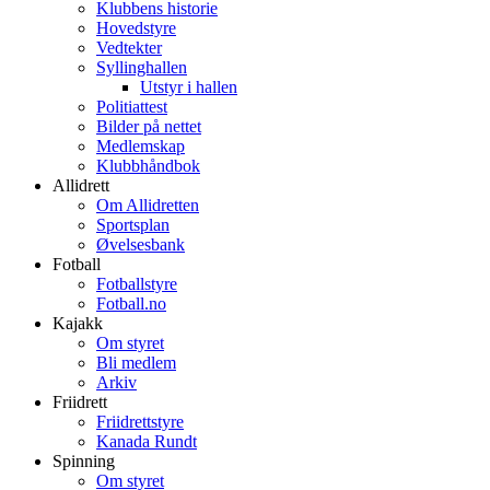
Klubbens historie
Hovedstyre
Vedtekter
Syllinghallen
Utstyr i hallen
Politiattest
Bilder på nettet
Medlemskap
Klubbhåndbok
Allidrett
Om Allidretten
Sportsplan
Øvelsesbank
Fotball
Fotballstyre
Fotball.no
Kajakk
Om styret
Bli medlem
Arkiv
Friidrett
Friidrettstyre
Kanada Rundt
Spinning
Om styret