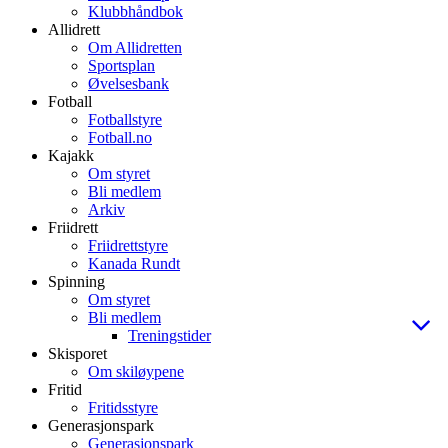
Klubbhåndbok
Allidrett
Om Allidretten
Sportsplan
Øvelsesbank
Fotball
Fotballstyre
Fotball.no
Kajakk
Om styret
Bli medlem
Arkiv
Friidrett
Friidrettstyre
Kanada Rundt
Spinning
Om styret
Bli medlem
Treningstider
Skisporet
Om skiløypene
Fritid
Fritidsstyre
Generasjonspark
Generasjonspark