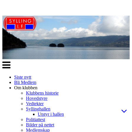
Veksle
navigasjon
Siste nytt
Bli Medlem
Om klubben
Klubbens historie
Hovedstyre
Vedtekter
Syllinghallen
Utstyr i hallen
Politiattest
Bilder på nettet
Medlemskap