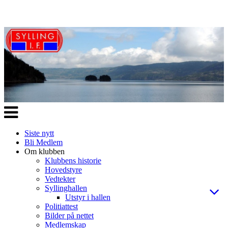
Veksle
navigasjon
Siste nytt
Bli Medlem
Om klubben
Klubbens historie
Hovedstyre
Vedtekter
Syllinghallen
Utstyr i hallen
Politiattest
Bilder på nettet
Medlemskap