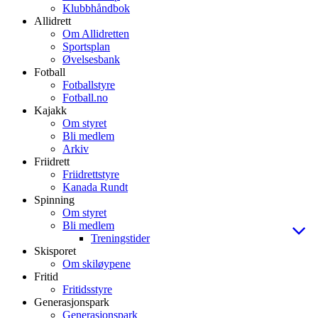
Klubbhåndbok
Allidrett
Om Allidretten
Sportsplan
Øvelsesbank
Fotball
Fotballstyre
Fotball.no
Kajakk
Om styret
Bli medlem
Arkiv
Friidrett
Friidrettstyre
Kanada Rundt
Spinning
Om styret
Bli medlem
Treningstider
Skisporet
Om skiløypene
Fritid
Fritidsstyre
Generasjonspark
Generasjonspark