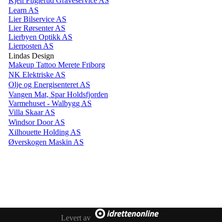
Kjell Fuglerud Graveservice AS
Learn AS
Lier Bilservice AS
Lier Rørsenter AS
Lierbyen Optikk AS
Lierposten AS
Lindas Design
Makeup Tattoo Merete Friborg
NK Elektriske AS
Olje og Energisenteret AS
Vangen Mat, Spar Holdsfjorden
Varmehuset - Walbygg AS
Villa Skaar AS
Windsor Door AS
Xilhouette Holding AS
Øverskogen Maskin AS
Levert av