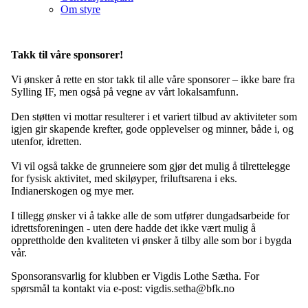
Om styre
Takk til våre sponsorer!
Vi ønsker å rette en stor takk til alle våre sponsorer – ikke bare fra
Sylling IF, men også på vegne av vårt lokalsamfunn.
Den støtten vi mottar resulterer i et variert tilbud av aktiviteter som
igjen gir skapende krefter, gode opplevelser og minner, både i, og
utenfor, idretten.
Vi vil også takke de grunneiere som gjør det mulig å tilrettelegge
for fysisk aktivitet, med skiløyper, friluftsarena i eks.
Indianerskogen og mye mer.
I tillegg ønsker vi å takke alle de som utfører dungadsarbeide for
idrettsforeningen - uten dere hadde det ikke vært mulig å
opprettholde den kvaliteten vi ønsker å tilby alle som bor i bygda
vår.
Sponsoransvarlig for klubben er Vigdis Lothe Sætha. For
spørsmål ta kontakt via e-post: vigdis.setha@bfk.no