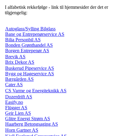
I alfabetisk rekkefølge - link til hjemmesider der det er
tilgjengelig:
Autoglass/Sylling Bilglass
Bane og Entrepenørservice AS
Bilia Personbil AS
Bonden Grønthandel AS
Borgen Entrepenør AS
Brevik AS
Brix Dekor AS
Buskerud Pipeservice AS
Bygg og Hageservice AS
Bærgården AS
Cater AS
CS Varme og Energiteknikk AS
Dozerdrift AS
Easify.no
Flügger AS
Geir Lien AS
Glitre Energi Strøm AS
Haarberg Betongsaging AS
Horn Gartner AS