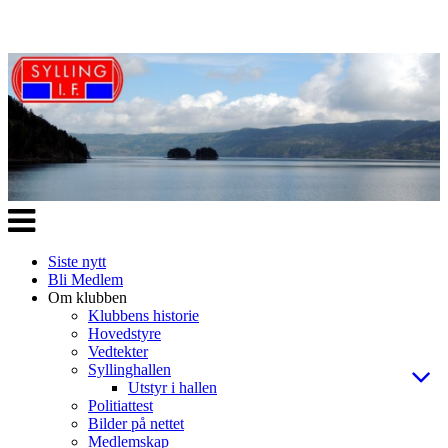
Veksle
navigasjon
Siste nytt
Bli Medlem
Om klubben
Klubbens historie
Hovedstyre
Vedtekter
Syllinghallen
Utstyr i hallen
Politiattest
Bilder på nettet
Medlemskap