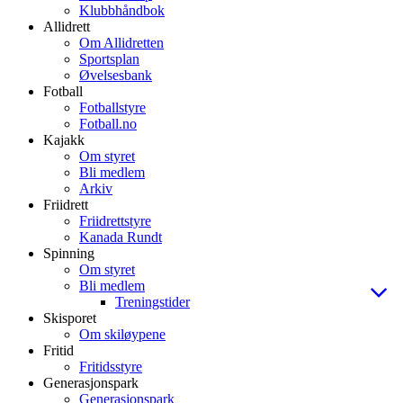
Klubbhåndbok
Allidrett
Om Allidretten
Sportsplan
Øvelsesbank
Fotball
Fotballstyre
Fotball.no
Kajakk
Om styret
Bli medlem
Arkiv
Friidrett
Friidrettstyre
Kanada Rundt
Spinning
Om styret
Bli medlem
Treningstider
Skisporet
Om skiløypene
Fritid
Fritidsstyre
Generasjonspark
Generasjonspark