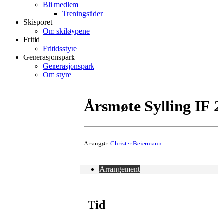
Bli medlem
Treningstider
Skisporet
Om skiløypene
Fritid
Fritidsstyre
Generasjonspark
Generasjonspark
Om styre
Årsmøte Sylling IF 
Arrangør:
Christer Beiermann
Arrangement
Tid