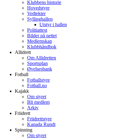
Klubbens historie
Hovedstyre
Vedtekter
Syllinghallen
Utstyr i hallen
Politiattest
Bilder på nettet
Medlemskap
Klubbhåndbok
Allidrett
Om Allidretten
Sportsplan
Øvelsesbank
Fotball
Fotballstyre
Fotball.no
Kajakk
Om styret
Bli medlem
Arkiv
Friidrett
Friidrettstyre
Kanada Rundt
Spinning
Om styret