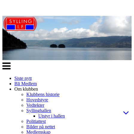
Veksle
navigasjon
Siste nytt
Bli Medlem
Om klubben
Klubbens historie
Hovedstyre
Vedtekter
Syllinghallen
Utstyr i hallen
Politiattest
Bilder på nettet
Medlemskap