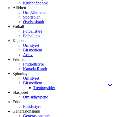
Klubbhåndbok
Allidrett
Om Allidretten
Sportsplan
Øvelsesbank
Fotball
Fotballstyre
Fotball.no
Kajakk
Om styret
Bli medlem
Arkiv
Friidrett
Friidrettstyre
Kanada Rundt
Spinning
Om styret
Bli medlem
Treningstider
Skisporet
Om skiløypene
Fritid
Fritidsstyre
Generasjonspark
Generasjonspark