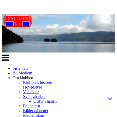
Veksle
navigasjon
Siste nytt
Bli Medlem
Om klubben
Klubbens historie
Hovedstyre
Vedtekter
Syllinghallen
Utstyr i hallen
Politiattest
Bilder på nettet
Medlemskap