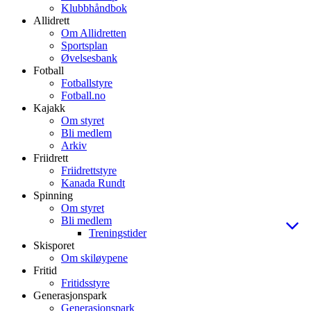
Klubbhåndbok
Allidrett
Om Allidretten
Sportsplan
Øvelsesbank
Fotball
Fotballstyre
Fotball.no
Kajakk
Om styret
Bli medlem
Arkiv
Friidrett
Friidrettstyre
Kanada Rundt
Spinning
Om styret
Bli medlem
Treningstider
Skisporet
Om skiløypene
Fritid
Fritidsstyre
Generasjonspark
Generasjonspark