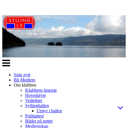
Veksle
navigasjon
Siste nytt
Bli Medlem
Om klubben
Klubbens historie
Hovedstyre
Vedtekter
Syllinghallen
Utstyr i hallen
Politiattest
Bilder på nettet
Medlemskap