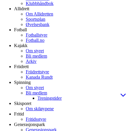
Klubbhåndbok
Allidrett
Om Allidretten
Sportsplan
Øvelsesbank
Fotball
Fotballstyre
Fotball.no
Kajakk
Om styret
Bli medlem
Arkiv
Friidrett
Friidrettstyre
Kanada Rundt
Spinning
Om styret
Bli medlem
Treningstider
Skisporet
Om skiløypene
Fritid
Fritidsstyre
Generasjonspark
Generasjonspark