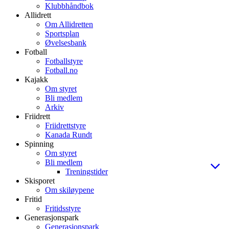
Klubbhåndbok
Allidrett
Om Allidretten
Sportsplan
Øvelsesbank
Fotball
Fotballstyre
Fotball.no
Kajakk
Om styret
Bli medlem
Arkiv
Friidrett
Friidrettstyre
Kanada Rundt
Spinning
Om styret
Bli medlem
Treningstider
Skisporet
Om skiløypene
Fritid
Fritidsstyre
Generasjonspark
Generasjonspark