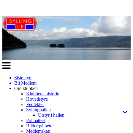
Veksle
navigasjon
Siste nytt
Bli Medlem
Om klubben
Klubbens historie
Hovedstyre
Vedtekter
Syllinghallen
Utstyr i hallen
Politiattest
Bilder på nettet
Medlemskap