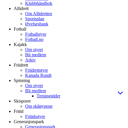
Klubbhåndbok
Allidrett
Om Allidretten
Sportsplan
Øvelsesbank
Fotball
Fotballstyre
Fotball.no
Kajakk
Om styret
Bli medlem
Arkiv
Friidrett
Friidrettstyre
Kanada Rundt
Spinning
Om styret
Bli medlem
Treningstider
Skisporet
Om skiløypene
Fritid
Fritidsstyre
Generasjonspark
Generasjonspark