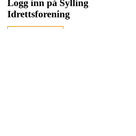
Logg inn på Sylling
Idrettsforening
Logg inn eller registrer deg med din e-postadresse
Neste
eller
Logg inn med Google
Logg inn med Idrettens ID