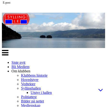
E-post
Veksle
navigasjon
Siste nytt
Bli Medlem
Om klubben
Klubbens historie
Hovedstyre
Vedtekter
Syllinghallen
Utstyr i hallen
Politiattest
Bilder på nettet
Medlemskap