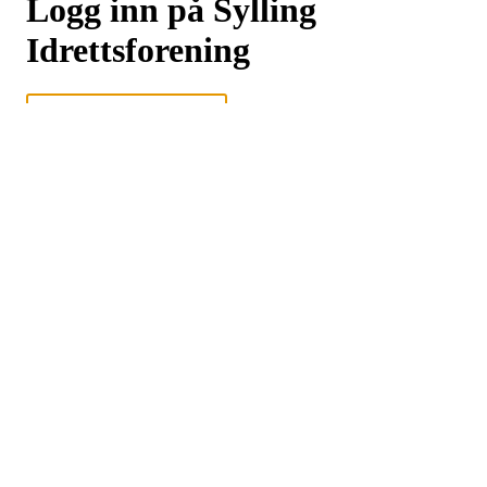
Logg inn på Sylling
Idrettsforening
Logg inn eller registrer deg med din e-postadresse
Neste
eller
Logg inn med Google
Logg inn med Idrettens ID