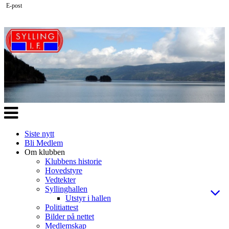
E-post
Veksle
navigasjon
Siste nytt
Bli Medlem
Om klubben
Klubbens historie
Hovedstyre
Vedtekter
Syllinghallen
Utstyr i hallen
Politiattest
Bilder på nettet
Medlemskap