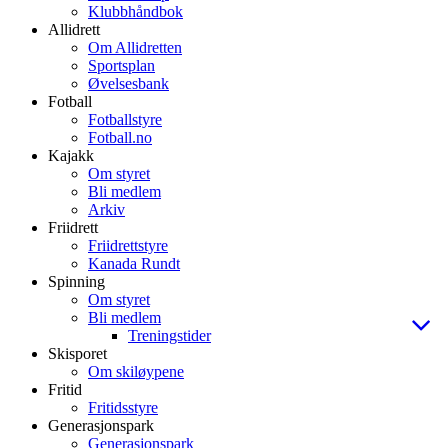
Klubbhåndbok
Allidrett
Om Allidretten
Sportsplan
Øvelsesbank
Fotball
Fotballstyre
Fotball.no
Kajakk
Om styret
Bli medlem
Arkiv
Friidrett
Friidrettstyre
Kanada Rundt
Spinning
Om styret
Bli medlem
Treningstider
Skisporet
Om skiløypene
Fritid
Fritidsstyre
Generasjonspark
Generasjonspark