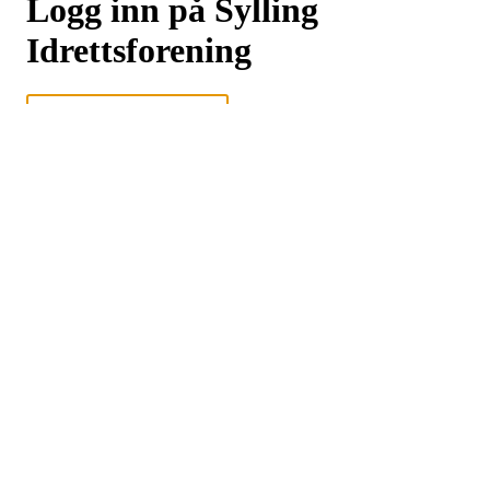
Logg inn på Sylling
Idrettsforening
Logg inn eller registrer deg med din e-postadresse
Neste
eller
Logg inn med Google
Logg inn med Idrettens ID