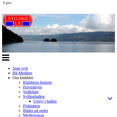
E-post
Veksle
navigasjon
Siste nytt
Bli Medlem
Om klubben
Klubbens historie
Hovedstyre
Vedtekter
Syllinghallen
Utstyr i hallen
Politiattest
Bilder på nettet
Medlemskap