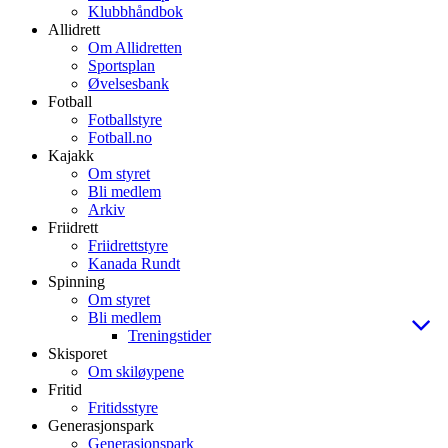
Klubbhåndbok
Allidrett
Om Allidretten
Sportsplan
Øvelsesbank
Fotball
Fotballstyre
Fotball.no
Kajakk
Om styret
Bli medlem
Arkiv
Friidrett
Friidrettstyre
Kanada Rundt
Spinning
Om styret
Bli medlem
Treningstider
Skisporet
Om skiløypene
Fritid
Fritidsstyre
Generasjonspark
Generasjonspark